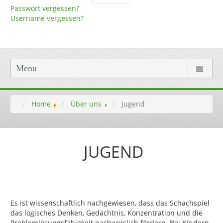
Passwort vergessen?
Username vergessen?
Menu
Home
Über uns
Jugend
JUGEND
Es ist wissenschaftlich nachgewiesen, dass das Schachspiel
das logisches Denken, Gedächtnis, Konzentration und die
Problemlösungsfähigkeit nachweislich fördern. Bei Kindern