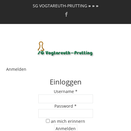
SG VOGTAREUTH-PRUTTING
» » »
Anmelden
Einloggen
Username *
Password *
an mich erinnern