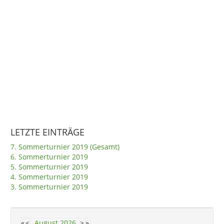
LETZTE EINTRÄGE
7. Sommerturnier 2019 (Gesamt)
6. Sommerturnier 2019
5. Sommerturnier 2019
4. Sommerturnier 2019
3. Sommerturnier 2019
«
<
August
2026
>
»